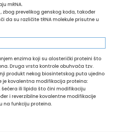
raju mRNA.
), zbog prevelikog genskog koda, također
ći da su različite tRNA molekule prisutne u
jem enzima koji su alosterički proteini što
ona. Druga vrsta kontrole obuhvaća tzv.
ajnji produkt nekog biosintetskog puta ujedno
e je kovalentna modifikacija proteina:
šećera ili lipida što čini modifikaciju
đer i reverzibilne kovalentne modifikacije
ču na funkciju proteina.