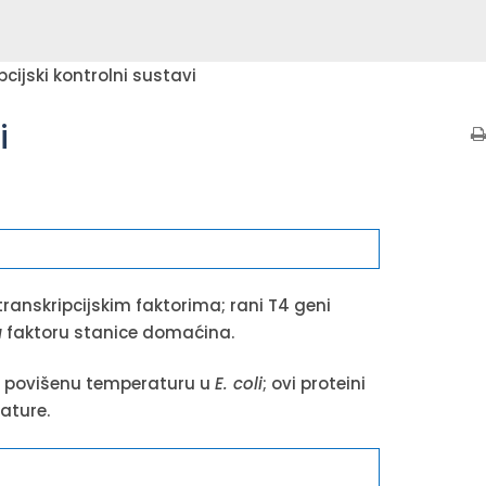
pcijski kontrolni sustavi
i
transkripcijskim faktorima; rani T4 geni
a
faktoru stanice domaćina.
na povišenu temperaturu u
E. coli
; ovi proteini
ature.