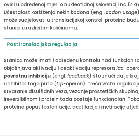
ovisi u određenoj mjeri o nukleotidnoj sekvenciji na 5’ k
Učestalost korištenja nekih kodona (engl.
codon usage
može sudjelovati u translacijskoj kontroli proteina budu
stanici u različitim količinama.
Posttranslacijska regulacija
Stanica može imati i određenu kontrolu nad funkcioniran
objašnjava aktivaciju i deaktivaciju represora
lac-
oper
povratnu inhibiciju
(engl.
feedback
) što znači da je kr
i inhibitor toga puta (
trp
-operon). Treća vrsta regulacij
stvaranje disulfidnih veza, vezanje prostetičkih skupina, 
ireverzibilnom i protein tada postaje funkcionalan. Tako
proteina poput fosforilacije, acetilacije i metilacije utje