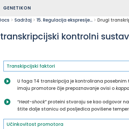
GENETIKON
Docs
Sadržaj
15. Regulacija ekspresije...
Drugi transkri
transkripcijski kontrolni sustav
Transkipcijski faktori

U faga T4 transkripcija je kontrolirana posebnim 
imaju promotore čije prepoznavanje ovisi o
kapp

“
Heat-shock
” proteini stvaraju se kao odgovor 
štite dalje stanicu od posljedica povišene temper
Učinkovitost promotora