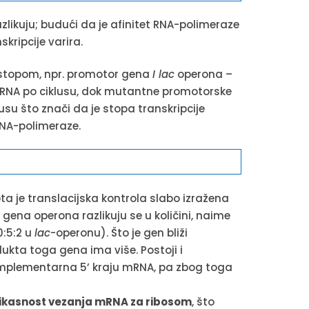
zlikuju; budući da je afinitet RNA-polimeraze
skripcije varira.
m stopom, npr. promotor gena
I lac
operona –
RNA po ciklusu, dok mutantne promotorske
u što znači da je stopa transkripcije
RNA-polimeraze.
ota je translacijska kontrola slabo izražena
 gena operona razlikuju se u količini, naime
0:5:2 u
lac
-operonu). Što je gen bliži
dukta toga gena ima više. Postoji i
omplementarna 5’ kraju mRNA, pa zbog toga
ikasnost vezanja mRNA za ribosom
, što