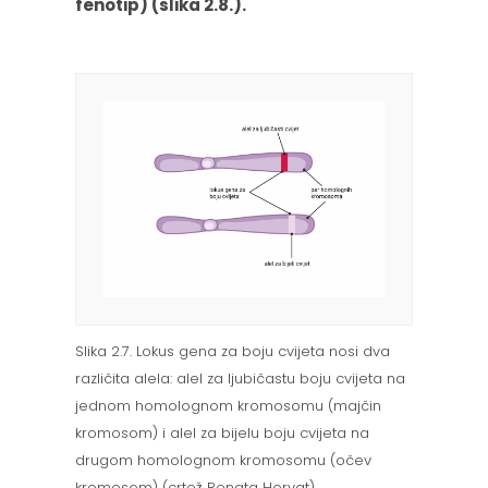
fenotip) (slika 2.8.).
Slika 2.7. Lokus gena za boju cvijeta nosi dva
različita alela: alel za ljubičastu boju cvijeta na
jednom homolognom kromosomu (majčin
kromosom) i alel za bijelu boju cvijeta na
drugom homolognom kromosomu (očev
kromosom) (crtež Renata Horvat).