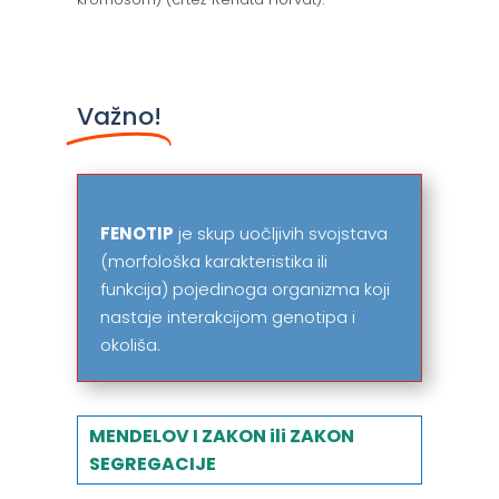
Važno!
FENOTIP
je skup uočljivih svojstava
(morfološka karakteristika ili
funkcija) pojedinoga organizma koji
nastaje interakcijom genotipa i
okoliša.
MENDELOV I ZAKON ili ZAKON
SEGREGACIJE