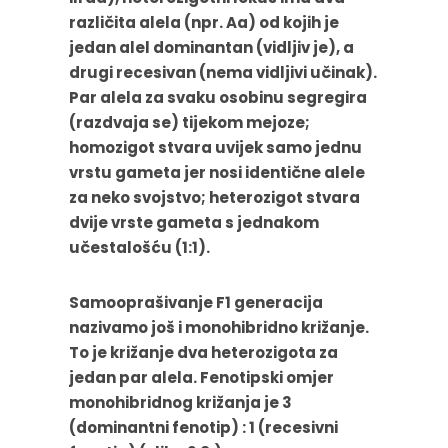
različita alela (npr. Aa) od kojih je
jedan alel dominantan (vidljiv je), a
drugi recesivan (nema vidljivi učinak).
Par alela za svaku osobinu segregira
(razdvaja se) tijekom mejoze;
homozigot stvara uvijek samo jednu
vrstu gameta jer nosi identične alele
za neko svojstvo; heterozigot stvara
dvije vrste gameta s jednakom
učestalošću (1:1).
Samooprašivanje F1 generacija
nazivamo još i monohibridno križanje.
To je križanje dva heterozigota za
jedan par alela. Fenotipski omjer
monohibridnog križanja je 3
(dominantni fenotip) : 1 (recesivni