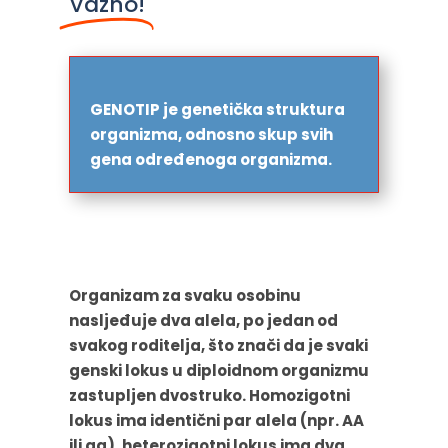
Važno!
GENOTIP je genetička struktura
organizma, odnosno skup svih
gena određenoga organizma.
Organizam za svaku osobinu
nasljeđuje dva alela, po jedan od
svakog roditelja, što znači da je svaki
genski lokus u diploidnom organizmu
zastupljen dvostruko.
Homozigotni
lokus
ima identični par alela (npr. AA
ili aa),
heterozigotni lokus
ima dva