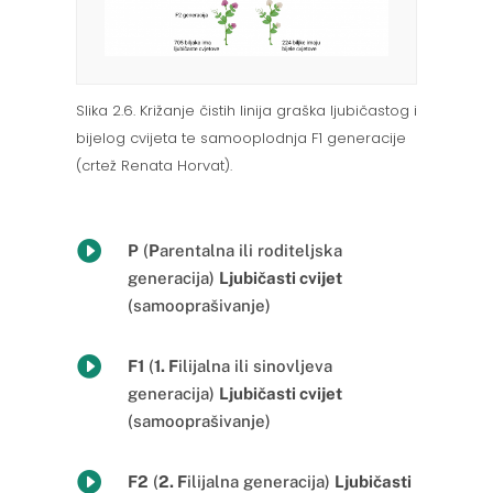
Slika 2.6. Križanje čistih linija graška ljubičastog i
bijelog cvijeta te samooplodnja F1 generacije
(crtež Renata Horvat).

P
(
P
arentalna ili roditeljska
generacija)
Ljubičasti cvijet
(samooprašivanje)

F1
(
1. F
ilijalna ili sinovljeva
generacija)
Ljubičasti cvijet
(samooprašivanje)

F2
(
2. F
ilijalna generacija)
Ljubičasti