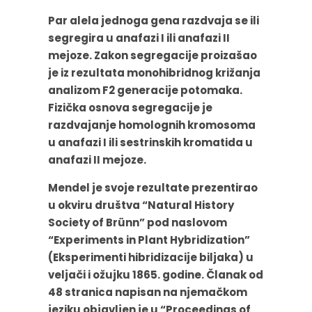
Par alela jednoga gena razdvaja se ili
segregira u anafazi I ili anafazi II
mejoze. Zakon segregacije proizašao
je iz rezultata monohibridnog križanja
analizom F2 generacije potomaka.
Fizička osnova segregacije je
razdvajanje homolognih kromosoma
u anafazi I ili sestrinskih kromatida u
anafazi II mejoze.
Mendel je svoje rezultate prezentirao
u okviru društva “Natural History
Society of Brünn” pod naslovom
“Experiments in Plant Hybridization”
(Eksperimenti hibridizacije biljaka) u
veljači i ožujku 1865. godine. Članak od
48 stranica napisan na njemačkom
jeziku objavljen je u “Proceedings of