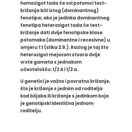
homozigot tada će svi potomci test-
križanja biti istog (dominantnog)
fenotipa; ako je jedinka dominantnog
fenotipa heterozigot tada će test-
križanje dati dvije fenotipske klase
potomaka (dominantne i recesivne) u
omjeru 1:1 (slika 2.9.). Razlog je taj što
heterozigot mejozom stvara dvije
vrste gameta s jednakom
učestalošću: 1/2 A i 1/2 a.
U genetici je važno i povratno križanje,
što je križanje s jednim od roditelja
kod biljaka ili križanje s jedinkom koja
je genotipski identična jednom
roditelju.