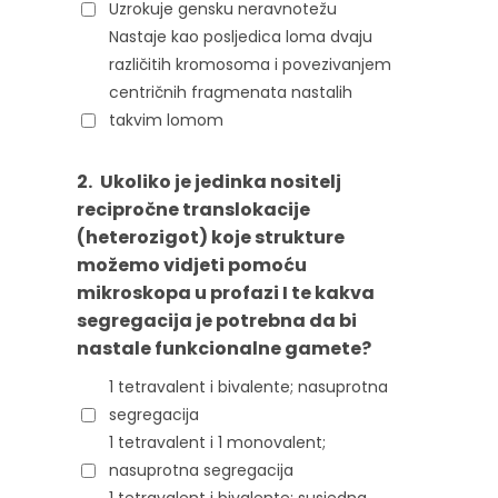
Uzrokuje gensku neravnotežu
Nastaje kao posljedica loma dvaju
različitih kromosoma i povezivanjem
centričnih fragmenata nastalih
takvim lomom
2.
Ukoliko je jedinka nositelj
recipročne translokacije
(heterozigot) koje strukture
možemo vidjeti pomoću
mikroskopa u profazi I te kakva
segregacija je potrebna da bi
nastale funkcionalne gamete?
1 tetravalent i bivalente; nasuprotna
segregacija
1 tetravalent i 1 monovalent;
nasuprotna segregacija
1 tetravalent i bivalente; susjedna