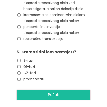
ekspresija recesivnog alela kod
heterozigota, a nakon delecije dijela
kromosoma sa dominantnim alelom
ekspresija recesivnog alela nakon
pericentrične inverzije
ekspresija recesivnog alela nakon
recipročne translokacije
5.
Kromatidni lom nastaje u?
S-fazi
G1-fazi
G2-fazi
prometafazi