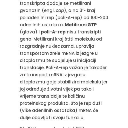
transkripta dodaje se metilirani
gvanozin (engl.
cap
), a na 3’- kraj
poliadenilni rep (poli-A-rep) od 100-200
adenilnih ostataka.
Metilirani GTP
(glava) i
poli-A-rep
nisu transkripti
gena. Metilirani kraj štiti molekulu od
razgradnje nukleazama, upravlja
transportom zrele mRNA iz jezgre u
citoplazmu te sudjeluje u inicijaciji
translacije. Poli-A-rep važan je također
za transport mRNA iz jezgre u
citoplazmu gdje stabilizira molekulu jer
joj određuje životni vijek pa tako i
vrijeme translacije te količinu
proteinskog produkta. Što je rep duži
(više adenilnih ostataka) mRNA će
dulje obavljati svoju funkciju.