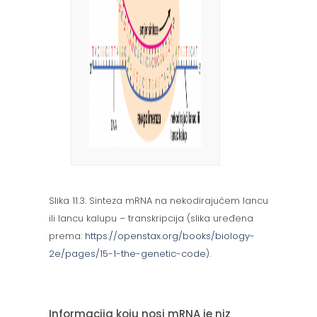
Slika 11.3. Sinteza mRNA na nekodirajućem lancu
ili lancu kalupu – transkripcija (slika uređena
prema:
https://openstax.org/books/biology-
2e/pages/15-1-the-genetic-code
).
Informacija koju nosi mRNA je niz