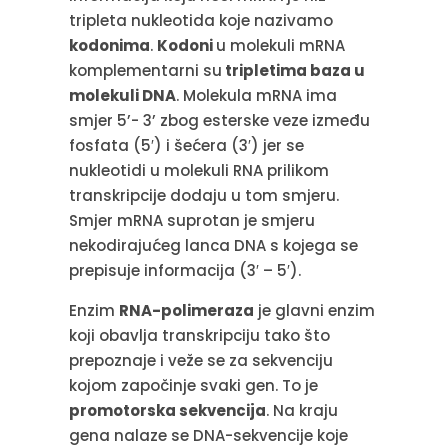
tripleta nukleotida koje nazivamo
kodonima
.
Kodoni
u molekuli mRNA
komplementarni su
tripletima baza u
molekuli DNA
. Molekula mRNA ima
smjer 5’- 3’ zbog esterske veze između
fosfata (5′) i šećera (3′) jer se
nukleotidi u molekuli RNA prilikom
transkripcije dodaju u tom smjeru.
Smjer mRNA suprotan je smjeru
nekodirajućeg lanca DNA s kojega se
prepisuje informacija (3′ – 5′).
Enzim
RNA-polimeraza
je glavni enzim
koji obavlja transkripciju tako što
prepoznaje i veže se za sekvenciju
kojom započinje svaki gen. To je
promotorska sekvencija
. Na kraju
gena nalaze se DNA-sekvencije koje