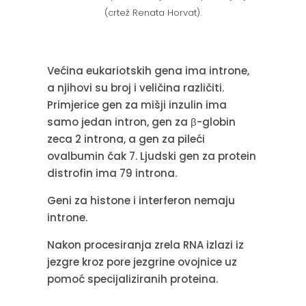
(crtež Renata Horvat).
Većina eukariotskih gena ima introne,
a njihovi su broj i veličina različiti.
Primjerice gen za mišji inzulin ima
samo jedan intron, gen za β-globin
zeca 2 introna, a gen za pileći
ovalbumin čak 7. Ljudski gen za protein
distrofin ima 79 introna.
Geni za histone i interferon nemaju
introne.
Nakon procesiranja zrela RNA izlazi iz
jezgre kroz pore jezgrine ovojnice uz
pomoć specijaliziranih proteina.