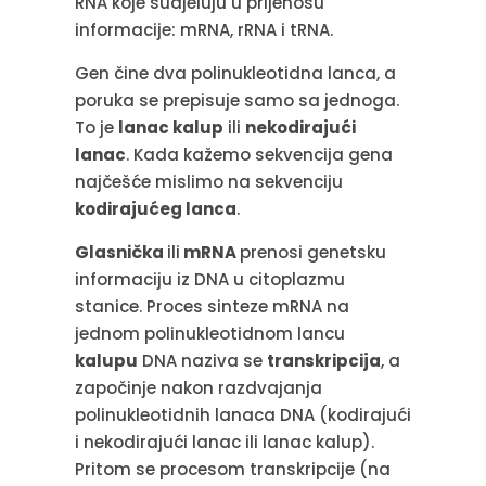
RNA koje sudjeluju u prijenosu
informacije: mRNA, rRNA i tRNA.
Gen čine dva polinukleotidna lanca, a
poruka se prepisuje samo sa jednoga.
To je
lanac kalup
ili
nekodirajući
lanac
. Kada kažemo sekvencija gena
najčešće mislimo na sekvenciju
kodirajućeg lanca
.
Glasnička
ili
mRNA
prenosi genetsku
informaciju iz DNA u citoplazmu
stanice. Proces sinteze mRNA na
jednom polinukleotidnom lancu
kalupu
DNA naziva se
transkripcija
, a
započinje nakon razdvajanja
polinukleotidnih lanaca DNA (kodirajući
i nekodirajući lanac ili lanac kalup).
Pritom se procesom transkripcije (na