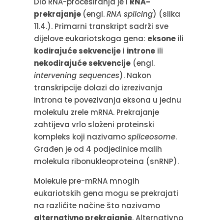
Dio RNA-procesiranja je i
RNA-
prekrajanje
(engl.
RNA splicing
) (slika
11.4.). Primarni transkript sadrži sve
dijelove eukariotskoga gena:
eksone
ili
kodirajuće sekvencije
i
introne
ili
nekodirajuće sekvencije
(engl.
intervening sequences
). Nakon
transkripcije dolazi do izrezivanja
introna te povezivanja eksona u jednu
molekulu zrele mRNA. Prekrajanje
zahtijeva vrlo složeni proteinski
kompleks koji nazivamo
spliceosome
.
Građen je od 4 podjedinice malih
molekula ribonukleoproteina (snRNP).
Molekule pre-mRNA mnogih
eukariotskih gena mogu se prekrajati
na različite načine što nazivamo
alternativno prekrajanje
. Alternativno