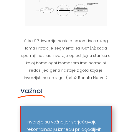
Slika 9.7. Inverzija nastaje nakon dvostrukog
loma i rotacije segmenta za 180° (A); kada
spermij, nosilac inverzije oplodi jajnu stanicu u
kojoj homologni kromosom ima normalni
redoslijed gena nastaje zigota koja je
inverzijski heterozigot (crtež Renata Horvat).
Važno!
Inverzije su važne jer sprječavaju
rekombinaciju između prilagodljivih