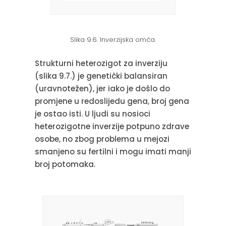
Slika 9.6. Inverzijska omča.
Strukturni heterozigot za inverziju
(slika 9.7.) je genetički balansiran
(uravnotežen), jer iako je došlo do
promjene u redoslijedu gena, broj gena
je ostao isti. U ljudi su nosioci
heterozigotne inverzije potpuno zdrave
osobe, no zbog problema u mejozi
smanjeno su fertilni i mogu imati manji
broj potomaka.