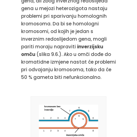
gena, ali zbog inverznog redoslijeda
gena u mejozi heterozigota nastaju
problemi pri sparivanju homolognih
kromosoma. Da bi se homologni
kromosomi, od kojih je jedan s
inverznim redoslijedom gena, mogli
pariti moraju napraviti
inverzijsku
omču
(slika 9.6.). Ako u omči dođe do
kromatidne izmjene nastat će problemi
pri odvajanju kromosoma, tako da će
50 % gameta biti nefunkcionalno.