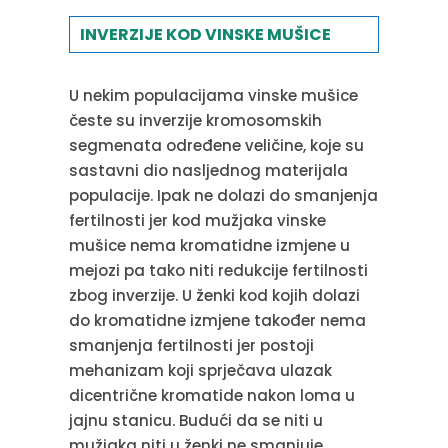
INVERZIJE KOD VINSKE MUŠICE
U nekim populacijama vinske mušice
česte su inverzije kromosomskih
segmenata određene veličine, koje su
sastavni dio nasljednog materijala
populacije. Ipak ne dolazi do smanjenja
fertilnosti jer kod mužjaka vinske
mušice nema kromatidne izmjene u
mejozi pa tako niti redukcije fertilnosti
zbog inverzije. U ženki kod kojih dolazi
do kromatidne izmjene također nema
smanjenja fertilnosti jer postoji
mehanizam koji sprječava ulazak
dicentrične kromatide nakon loma u
jajnu stanicu. Budući da se niti u
mužjaka niti u ženki ne smanjuje