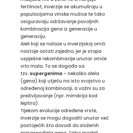
fertilnost, inverzije se akumuliraju u
populacijama vinske mušice te tako
osiguravaju održavanje povoljnih
kombinacija gena iz generacije u
generaciju.
Aleli koji se nalaze u inverzijskoj omči
nastoje ostati zajedno, jer je stopa
uspješne rekombinacije unutar omče
vrlo mala. To se događa sa
tzv.
supergenima
– nekoliko alela
(gena) koji utječu na isto svojstvo u
određenoj kombinaciji, a važni su za
preživljavanje (npr. mimikrija kod
leptira).
Tijekom evolucije određene vrste,
inverzije se mogu dogoditi unutar već
postojećih što dovodi do složenih
preraspodjela gena. Takvi modeli