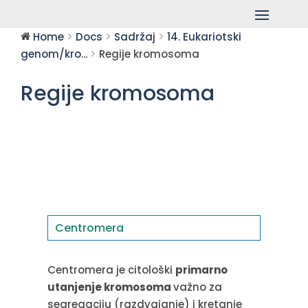
Home
Docs
Sadržaj
14. Eukariotski
genom/kro...
Regije kromosoma
Regije kromosoma
Centromera
Centromera je citološki
primarno
utanjenje kromosoma
važno za
segregaciju (razdvajanje) i kretanje