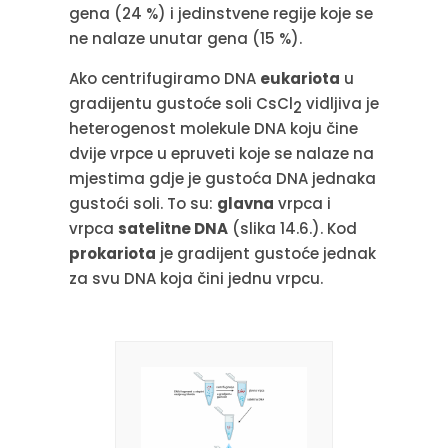
gena (24 %) i jedinstvene regije koje se
ne nalaze unutar gena (15 %).
Ako centrifugiramo DNA
eukariota
u
gradijentu gustoće soli CsCl
vidljiva je
2
heterogenost molekule DNA koju čine
dvije vrpce u epruveti koje se nalaze na
mjestima gdje je gustoća DNA jednaka
gustoći soli. To su:
glavna
vrpca i
vrpca
satelitne DNA
(slika 14.6.). Kod
prokariota
je gradijent gustoće jednak
za svu DNA koja čini jednu vrpcu.