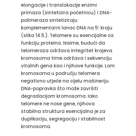
elongacije i translokacije enzimi
primaza (sintetizira početnicu) i DNA-
polimeraza sintetiziraju
komplementarni lanac DNA na 5’ kraju
(slika 14.5.). Telomere su esencijalne za
funkciju proteina. Naime, budući da
telomeraza održava integritet krajeva
kromosoma time održava i sekvenciju
vitalnih gena kao i njihove funkcije. Lom
kromosoma u području telomera
negativno utječe na cijelu mašineriju
DNA-popravka što može završiti
degradacijom kromosoma. Iako
telomere ne nose gene, njihova
stabilna struktura esencijalna je za
duplikaciju, segregaciju i stabilnost
kromosoma.