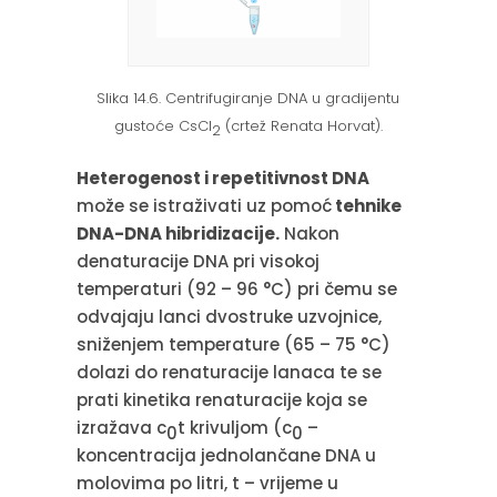
Slika 14.6. Centrifugiranje DNA u gradijentu
gustoće CsCl
(crtež Renata Horvat).
2
Heterogenost i repetitivnost DNA
može se istraživati uz pomoć
tehnike
DNA-DNA hibridizacije.
Nakon
denaturacije DNA pri visokoj
temperaturi (92 – 96 °C) pri čemu se
odvajaju lanci dvostruke uzvojnice,
sniženjem temperature (65 – 75 °C)
dolazi do renaturacije lanaca te se
prati kinetika renaturacije koja se
izražava c
t krivuljom (c
–
0
0
koncentracija jednolančane DNA u
molovima po litri, t – vrijeme u