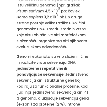
istu veličinu genoma (npr. grašak
9
Pisum sativum
4,5 x 10
pb; čovjek
9
Homo sapiens
3,2 x 10
pb). S druge
strane postoje velike razlike u količini
genomske DNA između srodnih vrsta
koje nisu objašnjive niti morfološkom
složenošću organizama niti njihovom
evolucijskom odvedenošću.
Genomi eukariota su vrlo složeni i čine
ih različite vrste sekvencija DNA:
jedinstvene
i
repetitivne ili
ponavljajuće sekvencije
. Jedinstvena
sekvencija čini strukturne gene koji
kodiraju za funkcionalne proteine. Kod
ljudi npr. jedinstvena sekvencija čini 41
% genoma, a uključuje sekvenciju gena
(eksoni) za proteine (2 %), introne