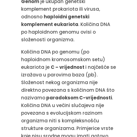
Genom
je ukupan genetski
komplement prokariota ili virusa,
odnosno
haploidni genetski
komplement eukariota
. Količina DNA
po haploidnom genomu ovisi o
složenosti organizma.
Količina DNA po genomu (po
haploidnom kromosomskom setu)
eukariota je
C – vrijednost
i najčešće se
izražava u parovima baza (pb).
Složenost nekog organizma nije
direktno povezana s količinom DNA što
nazivamo
paradoksom C-vrijednosti
.
Količina DNA u većini slučajeva nije
povezana s evolucijskom razinom
organizma niti s kompleksnošću
strukture organizama. Primjerice vrste
koje nisu srodne mogu imati gotovo