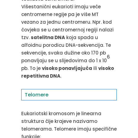
Višestanični eukarioti imaju veće
centromerne regije pa je više MT
vezano za jednu centromeru. Npr. kod
čovjeka se u centromernoj regiji nalazi
tzv.
satelitna DNA
koja spada u
alfoidnu porodicu DNA-sekvencija. Te
sekvencije, svaka dužine oko 170 pb
6
ponavljaju se u slijedovima do 1 x 10
pb. To je
visoko ponavljajuća
ili
visoko
repetitivna DNA
.
Telomere
Eukariotski kromosom je linearna
struktura čije krajeve nazivamo
telomerama. Telomere imaju specifične
funkcije: