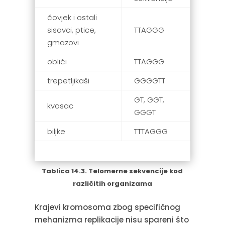
čovjek i ostali
sisavci, ptice,
TTAGGG
gmazovi
oblići
TTAGGG
trepetljikaši
GGGGTT
GT, GGT,
kvasac
GGGT
biljke
TTTAGGG
Tablica 14.3. Telomerne sekvencije kod
različitih organizama
Krajevi kromosoma zbog specifičnog
mehanizma replikacije nisu spareni što