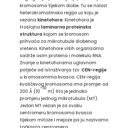
kromosoma tijekom diobe. Tu se nalazi
heterokromatinska regija uz koju je
vezana
kinetohora
. Kinetohora je
troslojna
laminarna proteinska
struktura
kojom se kromosom
prihvaća za mikrotubule diobenog
vretena. Kinetohore viših organizama
sadrže osim proteina i molekulu RNA.
Znanje o kinetohorama uglavnom
potječe od istraživanja tzv.
CEN-regije
u kromosomima kvasca. CEN-regija
kvaščevog kromosoma ima promjer od
-10
200 Å (10
m) što je jednako
promjeru jednog mikrotubula (MT).
Jedan MT vezan je za svaku
centromeru kromosoma kvasca
tijekom mitoze i mejoze pa ju nazivamo
točkasta centromera.