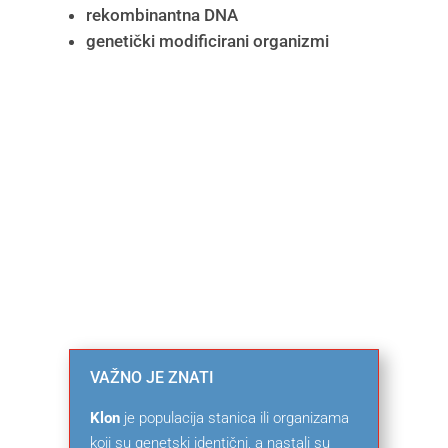
rekombinantna DNA
genetički modificirani organizmi
VAŽNO JE ZNATI
Klon
je populacija stanica ili organizama
koji su genetski identični, a nastali su