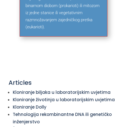
binarnom diobom (prokarioti) ili mitozom
iz jedne stanice ili vegetativnim
razmnožavanjem zajedničkog pretka
(eukarioti).
Articles
Kloniranje biljaka u laboratorijskim uvjetima
Kloniranje životinja u laboratorijskim uvjetima
Kloniranje Dolly
Tehnologija rekombinantne DNA ili genetičko
inženjerstvo