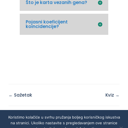
Što je karta vezanih gena?
Pojasni koeficijent
koincidencije?
Doc
← Sažetak
Kviz →
navigation
Koristimo kolačiće u svrhu pružanja boljeg korisničkog iskustva
na stranici. Ukoliko nastavite s pregledavanjem ove stranice