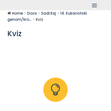
Home
Docs
Sadržaj
14. Eukariotski
genom/kro...
Kviz
Kviz
