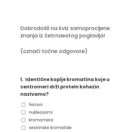
Dobrodošli na kviz samoprocijene
znanja iz četrnaestog poglavlja!
(označi točne odgovore)
1.
Identične kopije kromatina koje u
centromeri drži protein kohezin
nazivamo?
histoni
nukleosomi
kromomere
sestrinske kromatide