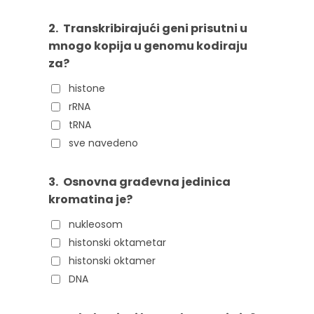
2.
Transkribirajući geni prisutni u
mnogo kopija u genomu kodiraju
za?
histone
rRNA
tRNA
sve navedeno
3.
Osnovna građevna jedinica
kromatina je?
nukleosom
histonski oktametar
histonski oktamer
DNA