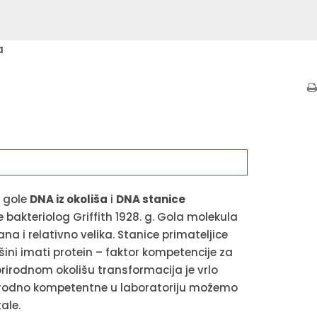
a
u gole
DNA iz okoliša
i
DNA stanice
e bakteriolog Griffith 1928. g. Gola molekula
na i relativno velika. Stanice primateljice
ni imati protein – faktor kompetencije za
 prirodnom okolišu transformacija je vrlo
rirodno kompetentne u laboratoriju možemo
ale.