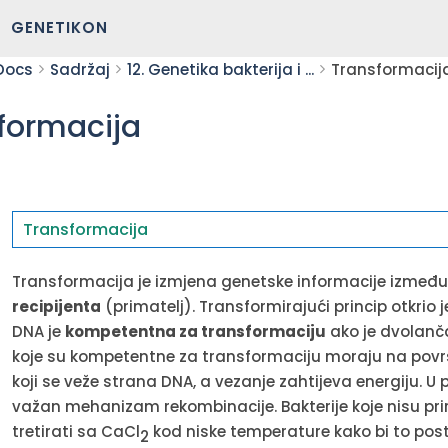
GENETIKON
Docs
Sadržaj
12. Genetika bakterija i ...
Transformacij
formacija
Transformacija
Transformacija je izmjena genetske informacije izmeđ
recipijenta
(primatelj). Transformirajući princip otkrio j
DNA je
kompetentna za transformaciju
ako je dvolanča
koje su kompetentne za transformaciju moraju na površi
koji se veže strana DNA, a vezanje zahtijeva energiju. U
važan mehanizam rekombinacije. Bakterije koje nisu p
tretirati sa CaCl
kod niske temperature kako bi to post
2