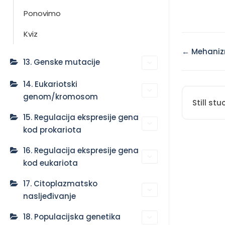
Ponovimo
Kviz
Doc
← Mehanizm
navigat
13. Genske mutacije
14. Eukariotski
genom/kromosom
Still st
15. Regulacija ekspresije gena
kod prokariota
16. Regulacija ekspresije gena
kod eukariota
17. Citoplazmatsko
nasljeđivanje
18. Populacijska genetika