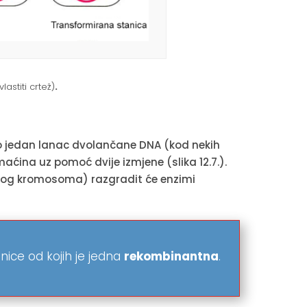
lastiti crtež)
.
mo jedan lanac dvolančane DNA (kod nekih
ćina uz pomoć dvije izmjene (slika 12.7.).
skog kromosoma) razgradit će enzimi
anice od kojih je jedna
rekombinantna
.