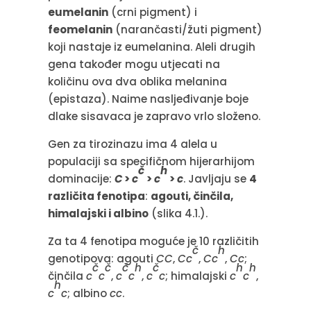
eumelanin
(crni pigment) i
feomelanin
(narančasti/žuti pigment)
koji nastaje iz eumelanina. Aleli drugih
gena također mogu utjecati na
količinu ova dva oblika melanina
(epistaza). Naime nasljeđivanje boje
dlake sisavaca je zapravo vrlo složeno.
Gen za tirozinazu ima 4 alela u
populaciji sa specifičnom hijerarhijom
č
h
dominacije:
C
>
c
>
c
>
c
. Javljaju se
4
različita fenotipa
:
agouti, činčila,
himalajski i albino
(slika 4.1.).
Za ta 4 fenotipa moguće je 10 različitih
č
h
genotipova: agouti
CC
,
Cc
,
Cc
,
Cc
;
č
č
č
h
č
h
h
činčila
c
c
,
c
c
,
c
c
; himalajski
c
c
,
h
c
c
; albino
cc
.