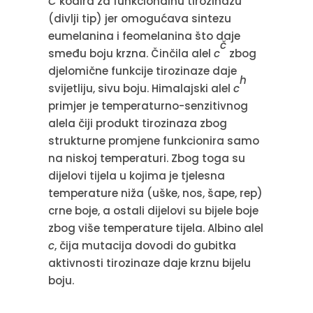
C
kodira za funkcionalnu tirozinazu
(divlji tip) jer omogućava sintezu
eumelanina i feomelanina što daje
č
smeđu boju krzna. Činčila alel
c
zbog
djelomične funkcije tirozinaze daje
h
svijetliju, sivu boju. Himalajski alel
c
primjer je temperaturno-senzitivnog
alela čiji produkt tirozinaza zbog
strukturne promjene funkcionira samo
na niskoj temperaturi. Zbog toga su
dijelovi tijela u kojima je tjelesna
temperature niža (uške, nos, šape, rep)
crne boje, a ostali dijelovi su bijele boje
zbog više temperature tijela. Albino alel
c
, čija mutacija dovodi do gubitka
aktivnosti tirozinaze daje krznu bijelu
boju.