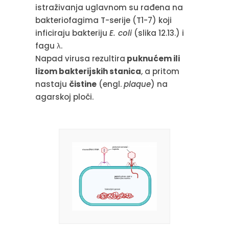
istraživanja uglavnom su rađena na
bakteriofagima T-serije (T1-7) koji
inficiraju bakteriju
E. coli
(slika 12.13.) i
fagu λ.
Napad virusa rezultira
puknućem ili
lizom bakterijskih stanica
, a pritom
nastaju
čistine
(engl.
plaque
) na
agarskoj ploči.