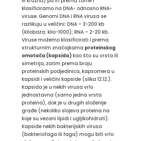
ili kružna) pa ih prema tome i
klasificiramo na DNA- odnosno RNA-
viruse. Genomi DNA i RNA virusa se
razlikuju u veličini: DNA – 3-200 kb
(kilobaza; kilo-1000); RNA – 2-20 kb.
Viruse možemo klasificirati i prema
strukturnim značajkama
proteinskog
omotača (kapsida)
kao što su vrsta ili
simetrija, zatim prema broju
proteinskih podjedinica, kapsomera u
kapsidi i veličini kapside (slika 12.12.).
Kapsida je u nekih virusa vrlo
jednostavna (samo jedna vrsta
proteina), dok je u drugih složenije
građe (nekoliko slojeva proteina na
koje su vezani lipidi i ugljikohidrati).
Kapside nekih bakterijskih virusa
(bakteriofaga ili faga) mogu biti vrlo