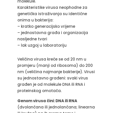
molekule.
Karakteristike virusa neophodne za
genetička istraživanja su identične
onima u bakterija:
– kratko generacijsko vrijeme
– jednostavna građa i organizacija
nasljedne tvari
– lak uzgoj u laboratoriju
Veličina virusa kreće se od 20 nm u
promjeru (manji od ribosoma) do 200
nm (veličina najmanje bakterije). Virusi
su jednostavno građeni: svaki virus
građen je od molekule DNA ili RNA i
proteinskog omotača.
Genom virusa čini: DNA ili RNA
(dvolančana ili jednolančana; linearna