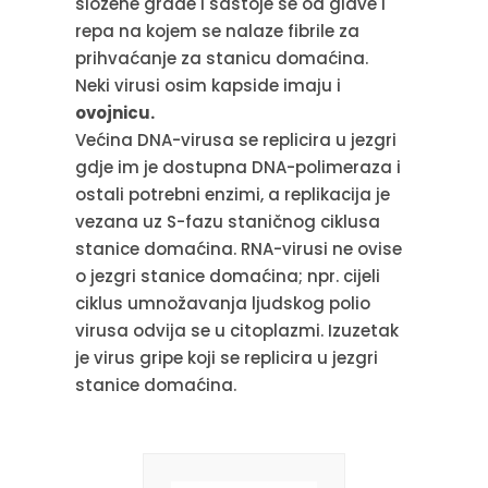
složene građe i sastoje se od glave i
repa na kojem se nalaze fibrile za
prihvaćanje za stanicu domaćina.
Neki virusi osim kapside imaju i
ovojnicu.
Većina DNA-virusa se replicira u jezgri
gdje im je dostupna DNA-polimeraza i
ostali potrebni enzimi, a replikacija je
vezana uz S-fazu staničnog ciklusa
stanice domaćina. RNA-virusi ne ovise
o jezgri stanice domaćina; npr. cijeli
ciklus umnožavanja ljudskog polio
virusa odvija se u citoplazmi. Izuzetak
je virus gripe koji se replicira u jezgri
stanice domaćina.