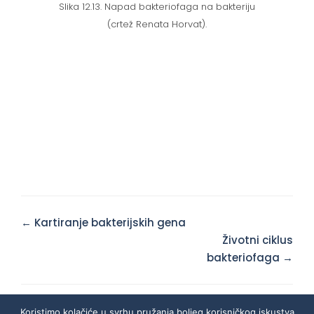
Slika 12.13. Napad bakteriofaga na bakteriju
(crtež Renata Horvat).
Doc
← Kartiranje bakterijskih gena
navigation
Životni ciklus
bakteriofaga →
Koristimo kolačiće u svrhu pružanja boljeg korisničkog iskustva