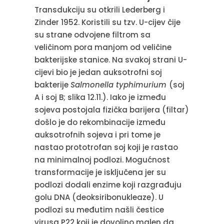
Transdukciju su otkrili Lederberg i
Zinder 1952. Koristili su tzv. U-cijev čije
su strane odvojene filtrom sa
veličinom pora manjom od veličine
bakterijske stanice. Na svakoj strani U-
cijevi bio je jedan auksotrofni soj
bakterije
Salmonella typhimurium
(soj
A i soj B; slika 12.11.). Iako je između
sojeva postojala fizička barijera (filtar)
došlo je do rekombinacije između
auksotrofnih sojeva i pri tome je
nastao prototrofan soj koji je rastao
na minimalnoj podlozi. Mogućnost
transformacije je isključena jer su
podlozi dodali enzime koji razgrađuju
golu DNA (deoksiribonukleaze). U
podlozi su međutim našli čestice
virusa P22 koji je dovoljno malen da