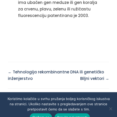
ima ubačen gen meduze ili gen koralja
za crvenu, plavu, zelenu ili ružičastu
fluorescenciju patentirana je 2003.
Doc
← Tehnologija rekombinantne DNA ili genetičko
navigation
inženjerstvo
Biljni vektori →
Koristimo kolačiće u svrhu pružanja boljeg korisničkog iskustva
na stranici. Ukoliko nastavite s pregledavanjem ove stranice
pretpostavit ćemo da se slažete s tim.
© Mrežni udžbenik iz genetike 2026.