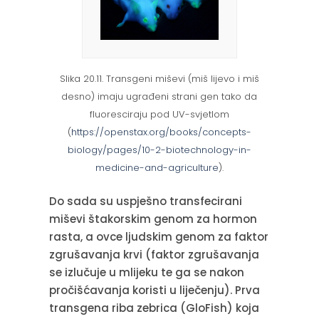
Slika 20.11. Transgeni miševi (miš lijevo i miš
desno) imaju ugrađeni strani gen tako da
fluoresciraju pod UV-svjetlom
(
https://openstax.org/books/concepts-
biology/pages/10-2-biotechnology-in-
medicine-and-agriculture
).
Do sada su uspješno transfecirani
miševi štakorskim genom za hormon
rasta, a ovce ljudskim genom za faktor
zgrušavanja krvi (faktor zgrušavanja
se izlučuje u mlijeku te ga se nakon
pročišćavanja koristi u liječenju). Prva
transgena riba zebrica (GloFish) koja