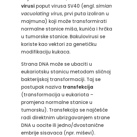
virusi
poput virusa SV40 (engl.
simian
vacuolating virus
, prvi puta izoliran u
majmuna) koji može transformirati
normalne stanice miša, kunića i hrčka
u tumorske stanice. Bakulovirusi se
koriste kao vektori za genetičku
modifikaciju kukaca.
Strana DNA može se ubaciti u
eukariotsku stanicu metodom sličnoj
bakterijskoj transformaciji. Taj se
postupak naziva
transfekcija
(transformacija u eukariota –
promjena normalne stanice u
tumorsku). Transfekcija se najčešće
radi direktnim ubrizgavanjem strane
DNA u oocite ili jedno/dvostanične
embrije sisavaca (npr. miševi).